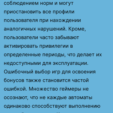
соблюдением норм и могут
приостановить все профили
пользователя при нахождении
аналогичных нарушений. Кроме,
пользователи часто забывают
активировать привилегии в
определенные периоды, что делает их
недоступными для эксплуатации.
Ошибочный выбор игр для освоения
бонусов также становится частой
ошибкой. Множество геймеры не
осознают, что не каждые автоматы
одинаково способствуют выполнению