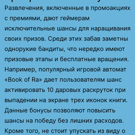
Развлечения, включенные в промоакциях
с премиями, дают геймерам
исключительные шансы для наращивания
своих призов. Среди этих забав заметны
однорукие бандиты, что нередко имеют
призовые этапы и бесплатные вращения.
Например, популярный игровой автомат
«Book of Ra» дает пользователям шанс
активировать 10 даровых раскруток при
выпадении на экране трех иконок книги.
Данные бонусы позволяют повысить
шансы на победу без лишних расходов.
Кроме того, не стоит упускать из виду о