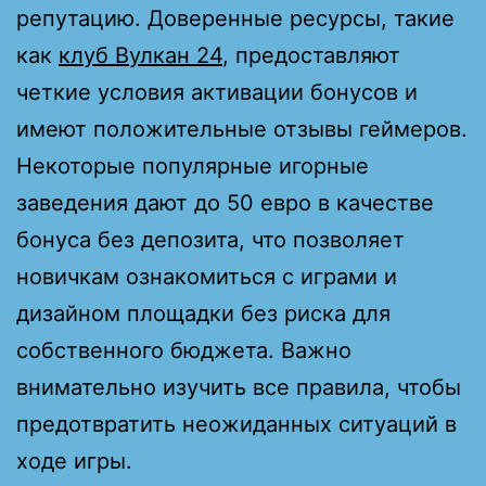
репутацию. Доверенные ресурсы, такие
как
клуб Вулкан 24
, предоставляют
четкие условия активации бонусов и
имеют положительные отзывы геймеров.
Некоторые популярные игорные
заведения дают до 50 евро в качестве
бонуса без депозита, что позволяет
новичкам ознакомиться с играми и
дизайном площадки без риска для
собственного бюджета. Важно
внимательно изучить все правила, чтобы
предотвратить неожиданных ситуаций в
ходе игры.