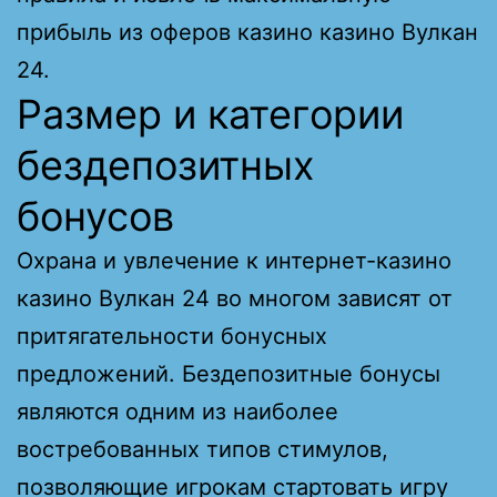
прибыль из оферов казино казино Вулкан
24.
Размер и категории
бездепозитных
бонусов
Охрана и увлечение к интернет-казино
казино Вулкан 24 во многом зависят от
притягательности бонусных
предложений. Бездепозитные бонусы
являются одним из наиболее
востребованных типов стимулов,
позволяющие игрокам стартовать игру