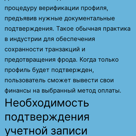
процедуру верификации профиля,
предъявив нужные документальные
подтверждения. Такое обычная практика
в индустрии для обеспечения
сохранности транзакций и
предотвращения фрода. Когда только
профиль будет подтвержден,
пользователь сможет вывести свои
финансы на выбранный метод оплаты.
Необходимость
подтверждения
учетной записи