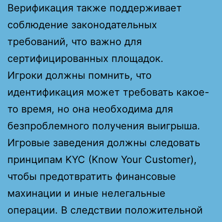
Верификация также поддерживает
соблюдение законодательных
требований, что важно для
сертифицированных площадок.
Игроки должны помнить, что
идентификация может требовать какое-
то время, но она необходима для
безпроблемного получения выигрыша.
Игровые заведения должны следовать
принципам KYC (Know Your Customer),
чтобы предотвратить финансовые
махинации и иные нелегальные
операции. В следствии положительной