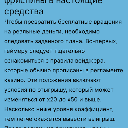
фриспины в настоящие
средства
Чтобы превратить бесплатные вращения
на реальные деньги, необходимо
следовать заданного плана. Во-первых,
геймеру следует тщательно
ознакомиться с правила вейджера,
которые обычно прописаны в регламенте
казино. Эти положения включают
условия по отыгрышу, который может
изменяться от x20 до x50 и выше.
Насколько ниже уровня коэффициент,
тем легче окажется вывести выигрыш.