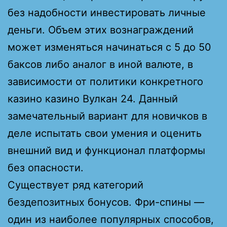
без надобности инвестировать личные
деньги. Объем этих вознаграждений
может изменяться начинаться с 5 до 50
баксов либо аналог в иной валюте, в
зависимости от политики конкретного
казино казино Вулкан 24. Данный
замечательный вариант для новичков в
деле испытать свои умения и оценить
внешний вид и функционал платформы
без опасности.
Существует ряд категорий
бездепозитных бонусов. Фри-спины —
один из наиболее популярных способов,