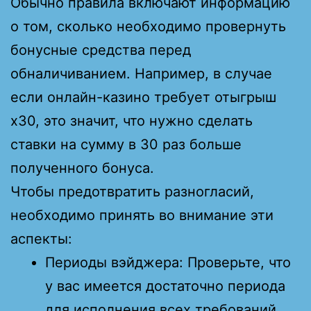
Обычно правила включают информацию
о том, сколько необходимо провернуть
бонусные средства перед
обналичиванием. Например, в случае
если онлайн-казино требует отыгрыш
x30, это значит, что нужно сделать
ставки на сумму в 30 раз больше
полученного бонуса.
Чтобы предотвратить разногласий,
необходимо принять во внимание эти
аспекты:
Периоды вэйджера: Проверьте, что
у вас имеется достаточно периода
для исполнения всех требований.